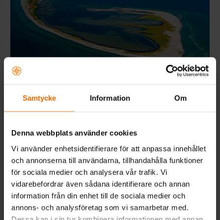
Samtycke
Information
Om
Hvornår og hvorfor
familiecykler?
Denna webbplats använder cookies
Vi använder enhetsidentifierare för att anpassa innehållet
Ideen opstod, da oprindelige grundlægger så sit eget behov
och annonserna till användarna, tillhandahålla funktioner
for et smartere transportmiddel og ønskede noget, der ikke
för sociala medier och analysera vår trafik. Vi
fandtes på markedet på det tidspunkt. Hvis det ikke findes, må
vidarebefordrar även sådana identifierare och annan
man gøre det selv! Den første sending cykler ankom i 2016
information från din enhet till de sociala medier och
og var stort set allerede solgt, før de ankom. De oprindelige
annons- och analysföretag som vi samarbetar med.
grundlægger byggede cyklerne i en garage i Falsterbo.
Efterspørgslen efter noget nyt på markedet var større end
Dessa kan i sin tur kombinera informationen med annan