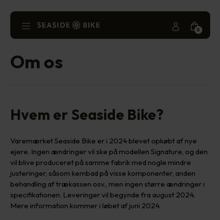
Skip
to
content
Go
Minicar
Mobile
0
Seaside
To
Toggle
Menu
Bike
My
Om os
Account
Hvem er Seaside Bike?
Varemærket Seaside Bike er i 2024 blevet opkøbt af nye
ejere. Ingen ændringer vil ske på modellen Signature, og den
vil blive produceret på samme fabrik med nogle mindre
justeringer, såsom kembad på visse komponenter, anden
behandling af trækassen osv., men ingen større ændringer i
specifikationen. Leveringer vil begynde fra august 2024.
Mere information kommer i løbet af juni 2024.