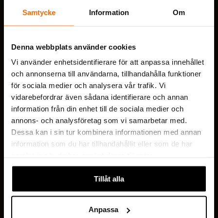
Samtycke
Information
Om
Service
Startvejledning
Denna webbplats använder cookies
Vedligehold
Vi använder enhetsidentifierare för att anpassa innehållet
och annonserna till användarna, tillhandahålla funktioner
Forhandler
för sociala medier och analysera vår trafik. Vi
vidarebefordrar även sådana identifierare och annan
information från din enhet till de sociala medier och
Information
annons- och analysföretag som vi samarbetar med.
Dessa kan i sin tur kombinera informationen med annan
Vilkor
information som du har tillhandahållit eller som de har
Politik for beskyttelse og behandling af
samlat in när du har använt deras tjänster.
personoplysninger
Tillåt alla
Følg os
Anpassa